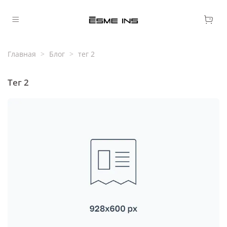
Главная
Блог
тег 2
тег 2