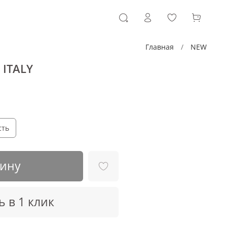
Главная
NEW
 ITALY
сть
зину
ь в 1 клик